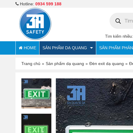
Hotline:
0934 599 188
Tìm
kiếm
sản
phẩm
Tìm kiếm nhiều
HOME
SẢN PHẨM DẠ QUANG
SẢN PHẨM PHẢ
Trang chủ
»
Sản phẩm dạ quang
»
Đèn exit dạ quang
»
Đ