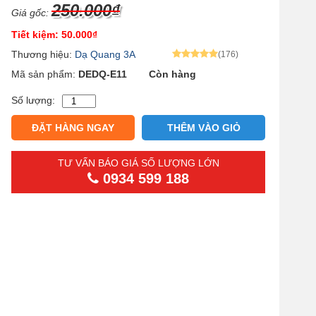
250.000₫
Giá gốc:
Tiết kiệm: 50.000₫
Thương hiệu:
Dạ Quang 3A
(176)
Mã sản phẩm:
DEDQ-E11
Còn hàng
Đèn
Số lượng:
exit
thoát
ĐẶT HÀNG NGAY
THÊM VÀO GIỎ
hiểm
dạ
quang
Alternative:
TƯ VẤN BÁO GIÁ SỐ LƯỢNG LỚN
tự
0934 599 188
phát
sáng
-
Mẫu
11
số
lượng