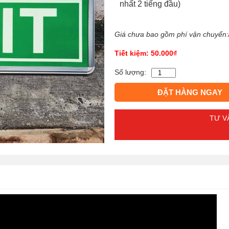
nhất 2 tiếng đầu)
Giá chưa bao gồm phí vận chuyển:
Tiết kiệm: 50.000₫
Đèn
Số lượng:
exit
thoát
ĐẶT HÀNG NGAY
hiểm
dạ
quang
Alternative:
TƯ V
tự
phát
sáng
-
Mẫu
11
số
lượng