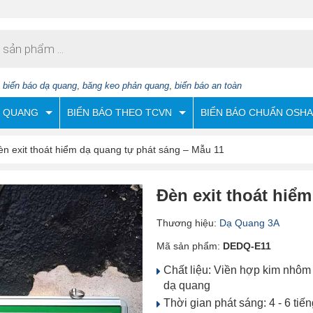
:
biển báo dạ quang
,
băng keo phản quang
,
biển báo an toàn
N QUANG
BIỂN BÁO THEO TCVN
BIỂN BÁO CHUẨN OSHA
èn exit thoát hiểm dạ quang tự phát sáng – Mẫu 11
Đèn exit thoát hiể
Thương hiệu:
Dạ Quang 3A
Mã sản phẩm:
DEDQ-E11
Chất liệu: Viền hợp kim nhôm
dạ quang
Thời gian phát sáng: 4 - 6 tiế