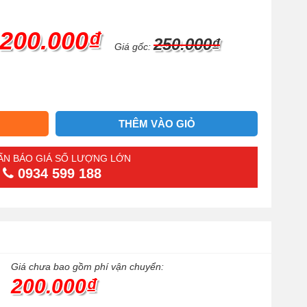
200.000₫
250.000₫
Giá gốc:
THÊM VÀO GIỎ
ẤN BÁO GIÁ SỐ LƯỢNG LỚN
0934 599 188
Giá chưa bao gồm phí vận chuyển:
200.000₫