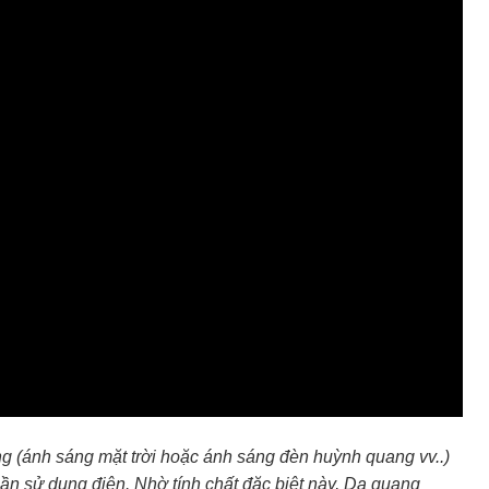
ng (ánh sáng mặt trời hoặc ánh sáng đèn huỳnh quang vv..)
cần sử dụng điện. Nhờ tính chất đặc biệt này, Dạ quang