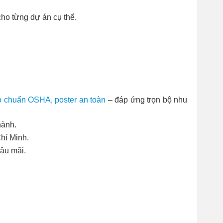
ho từng dự án cụ thể.
áo chuẩn OSHA
,
poster an toàn
– đáp ứng trọn bộ nhu
hành.
hí Minh.
hậu mãi.