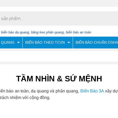
:
biển báo dạ quang
,
băng keo phản quang
,
biển báo an toàn
N QUANG
BIỂN BÁO THEO TCVN
BIỂN BÁO CHUẨN OSHA
TẦM NHÌN & SỨ MỆNH
biển báo an toàn, dạ quang và phản quang,
Biển Báo 3A
xây dựn
trách nhiệm với cộng đồng.