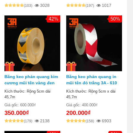
3028
1017
(103)
(197)
42%
50%
Băng keo phản quang kim
Băng keo phản quang in
cương mũi tên vàng đen
mũi tên đỏ trắng 3A - 610
3A - 3400
Kích thước: Rộng 5cm dài
Kích thước: Rộng 5cm x dài
45,7m
45,7m
Giá gốc: 600.000₫
Giá gốc: 400.000₫
350.000₫
200.000₫
2138
6903
(179)
(158)