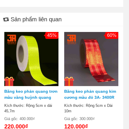
Sản phẩm liên quan
45%
60%
Băng keo phản quang trơn
Băng keo phản quang kim
màu vàng huỳnh quang
cương màu đỏ 3A- 3400R
3A-3100Y
Kích thước: Rộng 5cm x dài
Kích thước: Rộng 5cm x Dài
45,7m
10m
Giá gốc: 400.000₫
Giá gốc: 300.000₫
220.000₫
120.000₫