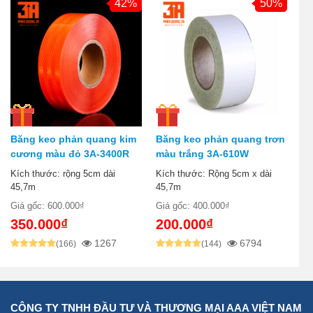
42%
50%
Băng keo phản quang kim
Băng keo phản quang trơn
cương màu đỏ 3A-3400R
màu trắng 3A-610W
Kích thước: rộng 5cm dài
Kích thước: Rộng 5cm x dài
45,7m
45,7m
Giá gốc: 600.000₫
Giá gốc: 400.000₫
350.000₫
200.000₫
1267
6794
(166)
(144)
CÔNG TY TNHH ĐẦU TƯ VÀ THƯƠNG MẠI AAA VIỆT NAM