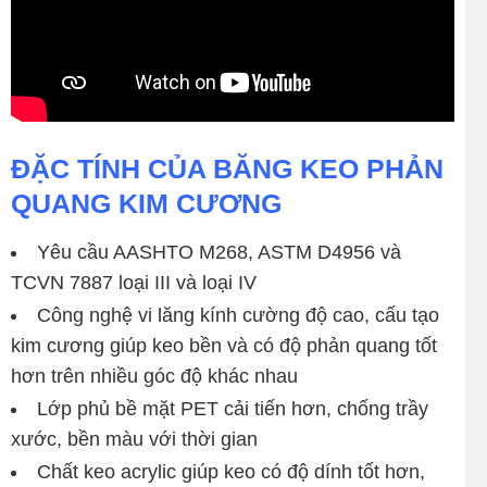
ĐẶC TÍNH CỦA BĂNG KEO PHẢN
QUANG KIM CƯƠNG
Yêu cầu AASHTO M268, ASTM D4956 và
TCVN 7887 loại III và loại IV
Công nghệ vi lăng kính cường độ cao, cấu tạo
kim cương giúp keo bền và có độ phản quang tốt
hơn trên nhiều góc độ khác nhau
Lớp phủ bề mặt PET cải tiến hơn, chống trầy
xước, bền màu với thời gian
Chất keo acrylic giúp keo có độ dính tốt hơn,