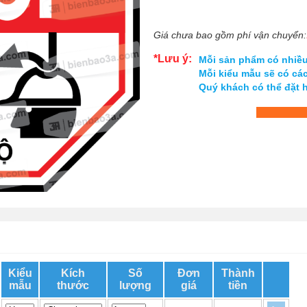
Giá chưa bao gồm phí vận chuyển:
*Lưu ý:
Mỗi sản phẩm có nhiều 
Mỗi kiểu mẫu sẽ có cá
Quý khách có thể đặt 
Kiểu
Kích
Số
Đơn
Thành
mẫu
thước
lượng
giá
tiền