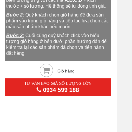
biển tương ứng với các mã
A,B,C,D
+ kích
thước + số lượng. Hệ thống sẽ tự động tính giá.
Bước 2:
Quý khách chọn giỏ hàng để đưa sản
phẩm vào trong giỏ hàng và tiếp tục lựa chọn các
mẫu sản phẩm khác nếu muốn.
Bước 3:
Cuối cùng quý khách click vào biểu
tượng giỏ hàng ở bên dưới phần hướng dẫn để
kiểm tra lại các sản phẩm đã chọn và tiến hành
đặt hàng.
Giỏ hàng
TƯ VẤN BÁO GIÁ SỐ LƯỢNG LỚN
0934 599 188