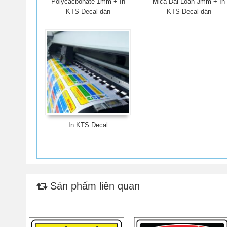
Polycacbonate 1mm + In
Mica Đài Loan 3mm + In
KTS Decal dán
KTS Decal dán
In KTS Decal
Sản phẩm liên quan