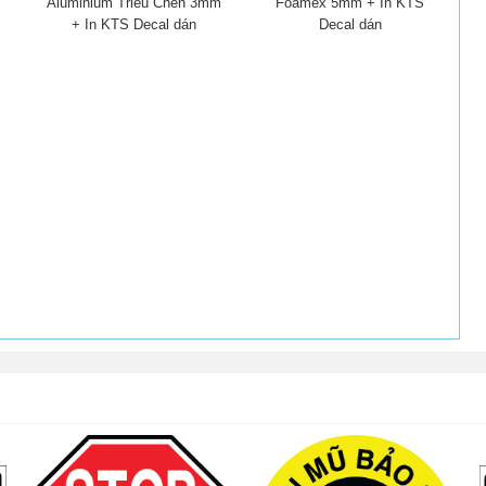
Aluminium Triều Chen 3mm
Foamex 5mm + In KTS
+ In KTS Decal dán
Decal dán