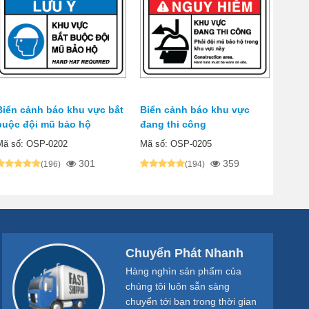
Biển cảnh báo khu vực bắt
Biển cảnh báo khu vực
buộc đội mũ bảo hộ
đang thi công
Mã số: OSP-0202
Mã số: OSP-0205
301
359
(196)
(194)
Chuyển Phát Nhanh
Hàng nghìn sản phẩm của
chúng tôi luôn sẵn sàng
chuyển tới bạn trong thời gian