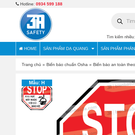
Hotline:
0934 599 188
Tìm
kiếm
sản
phẩm
Tìm kiếm nhiều
HOME
SẢN PHẨM DẠ QUANG
SẢN PHẨM PHẢ
Trang chủ
»
Biển báo chuẩn Osha
»
Biển báo an toàn the
Mẫu: H