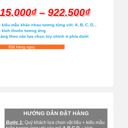
Khoảng
15.000
₫
–
922.500
₫
giá:
kiểu mẫu khác nhau tương tứng với: A, B, C, D...
c kích thước tương ứng
từ
hàng theo các lựa chọn tùy chỉnh ở phía dưới
Đặt hàng ngay
15.000₫
đến
922.500
HƯỚNG DẪN ĐẶT HÀNG
Bước 1:
Quý khách lựa chọn vật liệu + kiểu mẫu