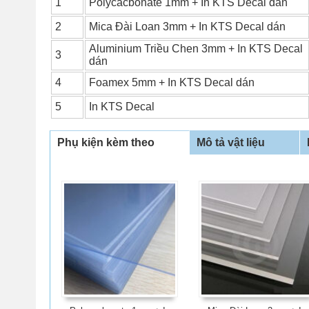
1
Polycacbonate 1mm + In KTS Decal dán
2
Mica Đài Loan 3mm + In KTS Decal dán
Aluminium Triều Chen 3mm + In KTS Decal
3
dán
4
Foamex 5mm + In KTS Decal dán
5
In KTS Decal
Phụ kiện kèm theo
Mô tả vật liệu