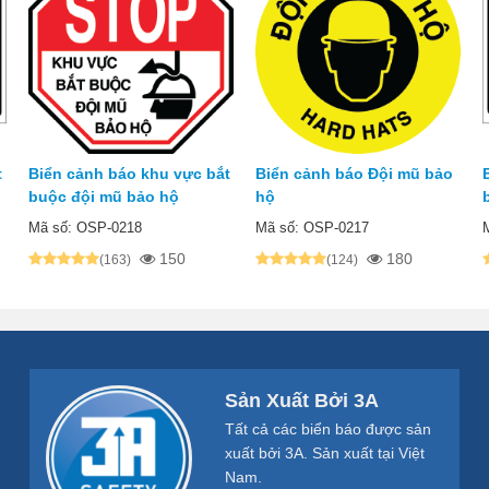
t
Biển cảnh báo khu vực bắt
Biển cảnh báo Đội mũ bảo
buộc đội mũ bảo hộ
hộ
Mã số: OSP-0218
Mã số: OSP-0217
150
180
(163)
(124)
Sản Xuất Bởi 3A
Tất cả các biển báo được sản
xuất bởi 3A. Sản xuất tại Việt
Nam.