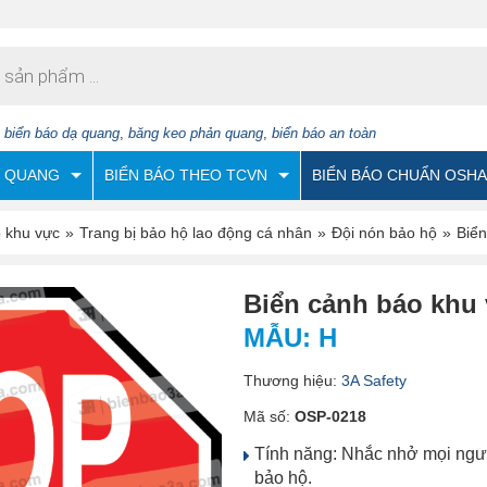
:
biển báo dạ quang
,
băng keo phản quang
,
biển báo an toàn
N QUANG
BIỂN BÁO THEO TCVN
BIỂN BÁO CHUẨN OSHA
o khu vực
»
Trang bị bảo hộ lao động cá nhân
»
Đội nón bảo hộ
»
Biển
Biển cảnh báo khu
MẪU: H
Thương hiệu:
3A Safety
Mã số:
OSP-0218
Tính năng: Nhắc nhở mọi ngườ
bảo hộ.